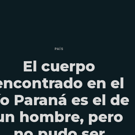
PAÍS
El cuerpo
encontrado en el
ío Paraná es el de
un hombre, pero
no pudo ser