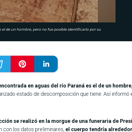
 el de un hombre, pero no fue posible identificarlo por su
 encontrada en aguas del río Paraná es el de un hombr
vanzado estado de descomposición que tiene. Así informó e
cción se realizó en la morgue de una funeraria de Pre
n con los datos preliminares,
el cuerpo tendría alrededor