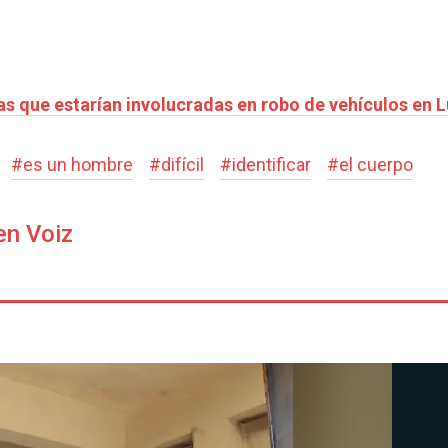
as que estarían involucradas en robo de vehículos en 
#
es un hombre
#
difícil
#
identificar
#
el cuerpo
en Voiz