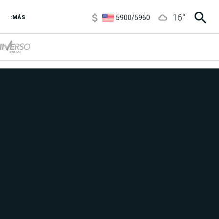
5900
/
5960
16
°
1100
/
1160
:MÁS
3,8
/
4
6850
/
7200
5900
/
5960