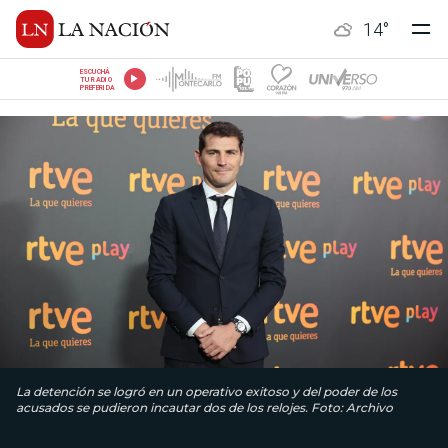
14
°
ESCUCHÁ
TU RADIO
PREFERIDA
La detención se logró en un operativo exitoso y del poder de los
acusados se pudieron incautar dos de los relojes. Foto: Archivo