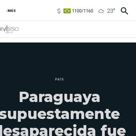
1100
/
1160
23
°
3,6
/
3,9
:MÁS
6850
/
7200
5900
/
5960
PAÍS
Paraguaya
supuestamente
desaparecida fue