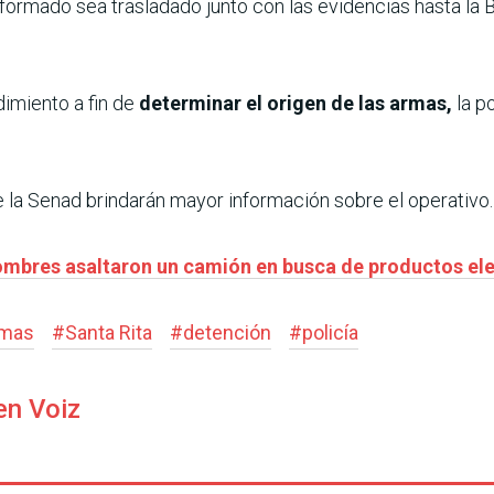
iformado sea trasladado junto con las evidencias hasta la
imiento a fin de
determinar el origen de las armas,
la po
 la Senad brindarán mayor información sobre el operativo.
hombres asaltaron un camión en busca de productos el
rmas
#
Santa Rita
#
detención
#
policía
en Voiz