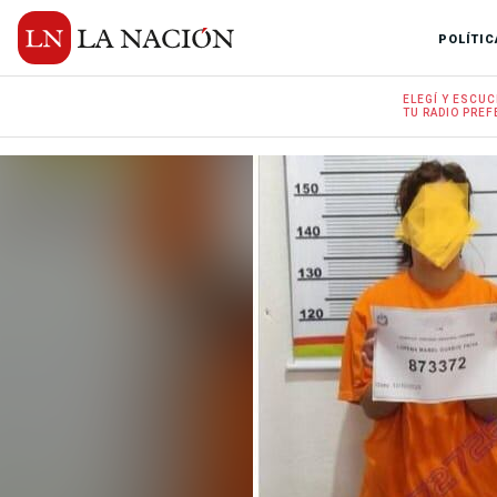
POLÍTIC
ELEGÍ Y
ESCUC
TU RADIO
PREF