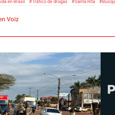
ida en Brasil
#
Tráfico de drogas
#
Santa Rita
#
Búsqu
en Voiz
P