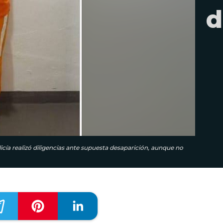
d
icía realizó diligencias ante supuesta desaparición, aunque no