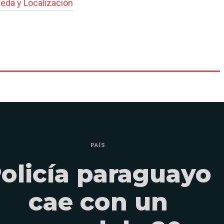
eda y Localización
PAÍS
olicía paraguayo
cae con un