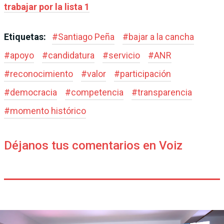
trabajar por la lista 1
Etiquetas:
#
Santiago Peña
#
bajar a la cancha
#
apoyo
#
candidatura
#
servicio
#
ANR
#
reconocimiento
#
valor
#
participación
#
democracia
#
competencia
#
transparencia
#
momento histórico
Déjanos tus comentarios en Voiz