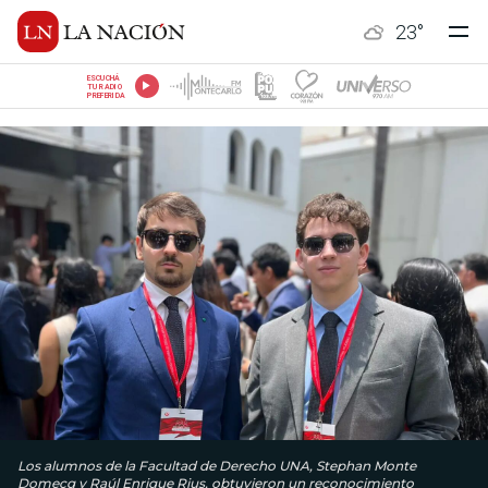
23
°
ESCUCHÁ
TU RADIO
PREFERIDA
Los alumnos de la Facultad de Derecho UNA, Stephan Monte
Domecq y Raúl Enrique Rius, obtuvieron un reconocimiento