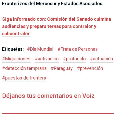
Fronterizos del Mercosur y Estados Asociados.
Siga informado con: Comisión del Senado culmina
audiencias y prepara ternas para contralor y
subcontralor
Etiquetas:
#
Día Mundial
#
Trata de Personas
#
Migraciones
#
activación
#
protocolo
#
actuación
#
detección temprana
#
Paraguay
#
prevención
#
puestos de frontera
Déjanos tus comentarios en Voiz