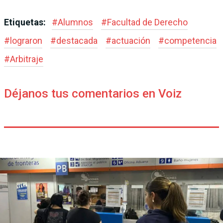
Etiquetas:
#
Alumnos
#
Facultad de Derecho
#
lograron
#
destacada
#
actuación
#
competencia
#
Arbitraje
Déjanos tus comentarios en Voiz