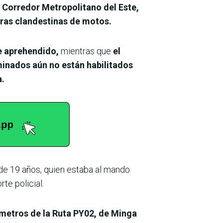
l
Corredor Metropolitano del Este,
ras clandestinas de motos.
e aprehendido,
mientras que
el
inados aún no están habilitados
a.
, de 19 años, quien estaba al mando
e policial.
l metros de la Ruta PY02, de Minga