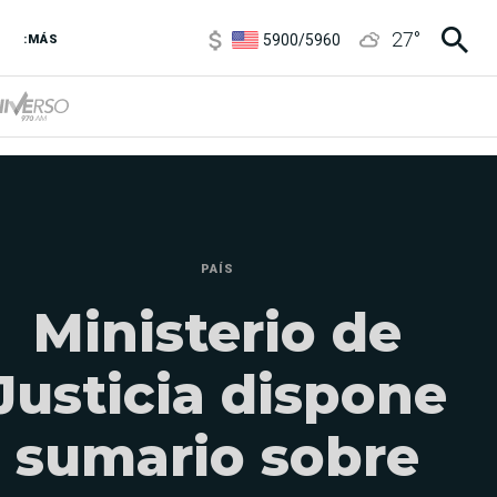
5900
/
5960
27
°
1100
/
1160
:MÁS
3,8
/
4
6850
/
7200
5900
/
5960
PAÍS
Ministerio de
Justicia dispone
sumario sobre