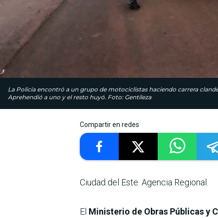
La Policía encontró a un grupo de motociclistas haciendo carrera clande
Aprehendió a uno y el resto huyó. Foto: Gentileza
Compartir en redes
Ciudad del Este. Agencia Regional.
El
Ministerio de Obras Públicas y