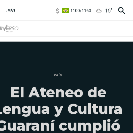
1100
/
1160
16
°
3,8
/
4
:MÁS
6850
/
7200
5900
/
5960
PAÍS
El Ateneo de
Lengua y Cultura
Guaraní cumplió