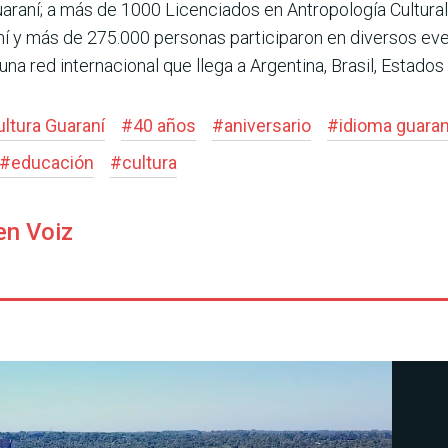
araní; a más de 1000 Licenciados en Antropología Cultura
í y más de 275.000 personas participaron en diversos even
a red internacional que llega a Argentina, Brasil, Estados U
ltura Guaraní
#
40 años
#
aniversario
#
idioma guaran
#
educación
#
cultura
en Voiz