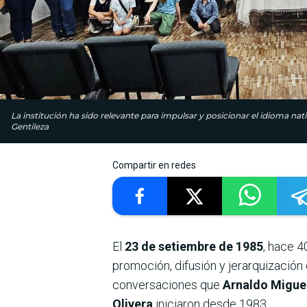
La institución ha sido relevante para impulsar y posicionar el idioma nat
Gentileza
Compartir en redes
El
23 de setiembre de 1985
, hace 4
promoción, difusión y jerarquización
conversaciones que
Arnaldo Miguel
Olivera
iniciaron desde 1983.