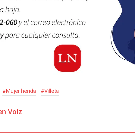
#
Mujer herida
#
Villeta
en Voiz