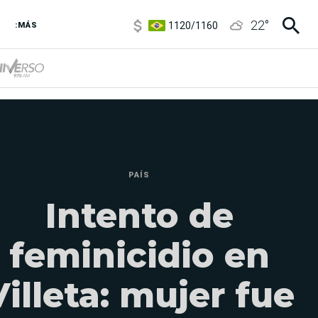
1120
/
1160
22
°
3,6
/
3,9
:MÁS
6850
/
7200
5920
/
5970
PAÍS
Intento de
feminicidio en
Villeta: mujer fue