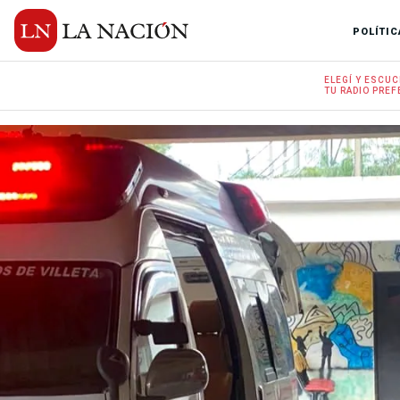
POLÍTIC
ELEGÍ Y
ESCUC
TU RADIO
PREF