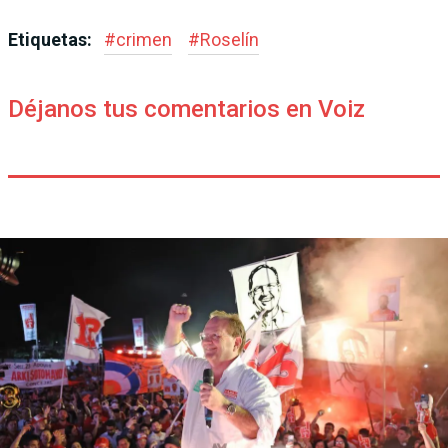
Etiquetas:
#
crimen
#
Roselín
Déjanos tus comentarios en Voiz