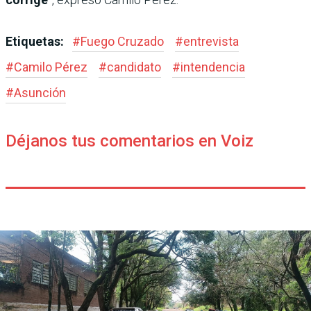
Etiquetas:
#
Fuego Cruzado
#
entrevista
#
Camilo Pérez
#
candidato
#
intendencia
#
Asunción
Déjanos tus comentarios en Voiz