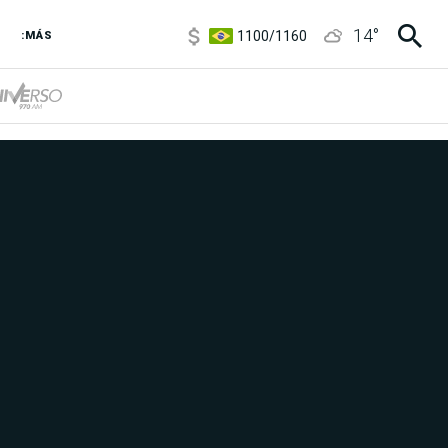
1100
/
1160
14
°
:MÁS
3,8
/
4
6850
/
7200
5900
/
5960