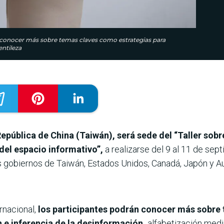
n conocer más sobre temas claves como estrategias para
entileza
República de China (Taiwán), será sede del “Taller sobr
 del espacio informativo”,
a realizarse del 9 al 11 de sep
 gobiernos de Taiwán, Estados Unidos, Canadá, Japón y Aus
rnacional,
los participantes podrán conocer más sobre
n e inferencia de la desinformación,
alfabetización mediá