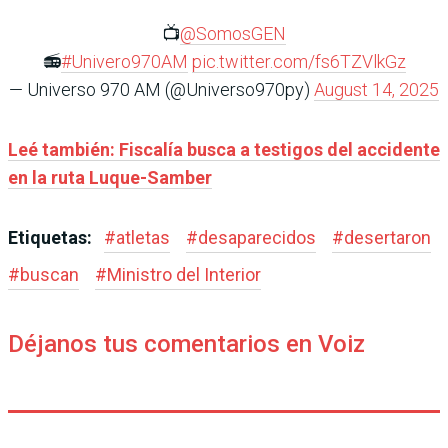
📺
@SomosGEN
📻
#Univero970AM
pic.twitter.com/fs6TZVlkGz
— Universo 970 AM (@Universo970py)
August 14, 2025
Leé también: Fiscalía busca a testigos del accidente
en la ruta Luque-Samber
Etiquetas:
#
atletas
#
desaparecidos
#
desertaron
#
buscan
#
Ministro del Interior
Déjanos tus comentarios en Voiz