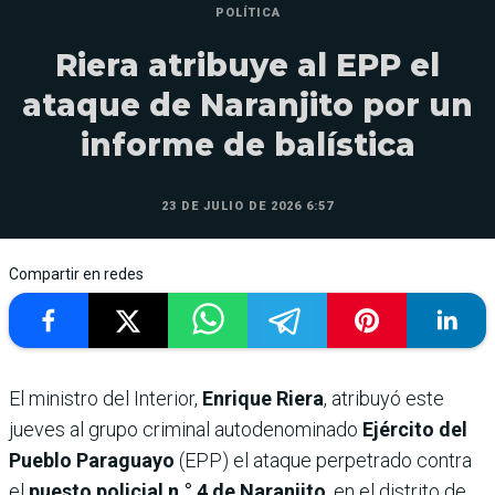
POLÍTICA
Riera atribuye al EPP el
ataque de Naranjito por un
informe de balística
23 DE JULIO DE 2026 6:57
Compartir en redes
El ministro del Interior,
Enrique Riera
, atribuyó este
jueves al grupo criminal autodenominado
Ejército del
Pueblo Paraguayo
(EPP)
el ataque perpetrado contra
el
puesto policial n.° 4 de Naranjito
, en el distrito de