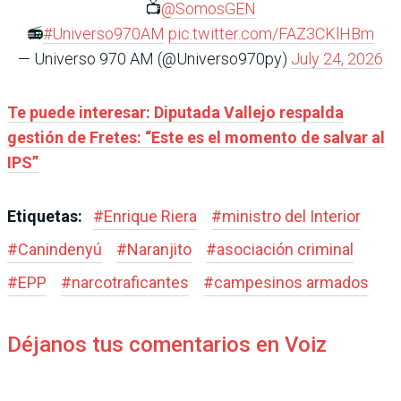
📺
@SomosGEN
📻
#Universo970AM
pic.twitter.com/FAZ3CKlHBm
— Universo 970 AM (@Universo970py)
July 24, 2026
Te puede interesar: Diputada Vallejo respalda
gestión de Fretes: “Este es el momento de salvar al
IPS”
Etiquetas:
#
Enrique Riera
#
ministro del Interior
#
Canindenyú
#
Naranjito
#
asociación criminal
#
EPP
#
narcotraficantes
#
campesinos armados
Déjanos tus comentarios en Voiz