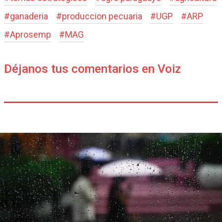
#
ganaderia
#
produccion pecuaria
#
UGP
#
ARP
#
Aprosemp
#
MAG
Déjanos tus comentarios en Voiz