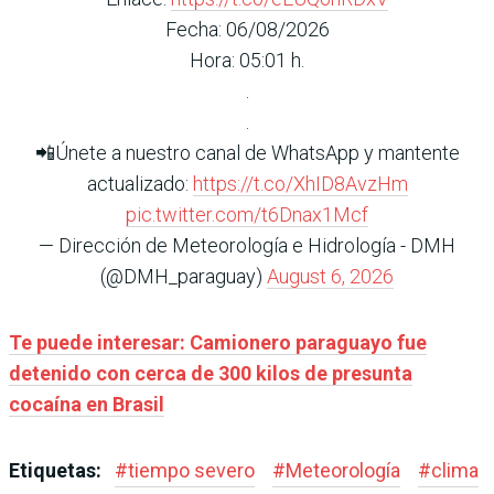
Fecha: 06/08/2026
Hora: 05:01 h.
.
.
📲Únete a nuestro canal de WhatsApp y mantente
actualizado:
https://t.co/XhID8AvzHm
pic.twitter.com/t6Dnax1Mcf
— Dirección de Meteorología e Hidrología - DMH
(@DMH_paraguay)
August 6, 2026
Te puede interesar:
Camionero paraguayo fue
detenido con cerca de 300 kilos de presunta
cocaína en Brasil
Etiquetas:
#
tiempo severo
#
Meteorología
#
clima