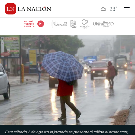
28
°
ESCUCHÁ
TU RADIO
PREFERIDA
Este sábado 2 de agosto la jornada se presentará cálida al amanecer,