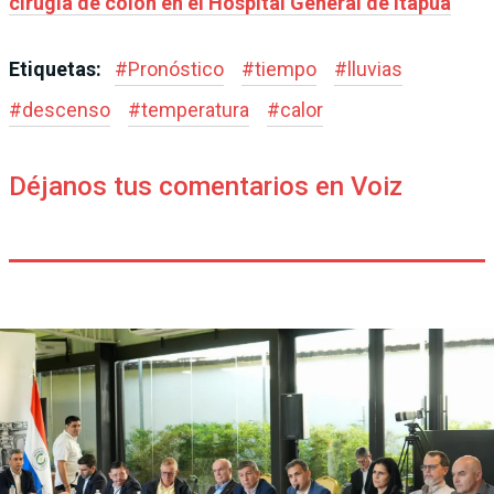
cirugía de colon en el Hospital General de Itapúa
Etiquetas:
#
Pronóstico
#
tiempo
#
lluvias
#
descenso
#
temperatura
#
calor
Déjanos tus comentarios en Voiz