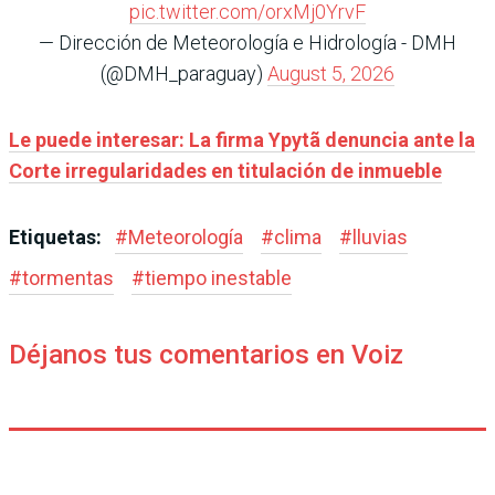
pic.twitter.com/orxMj0YrvF
— Dirección de Meteorología e Hidrología - DMH
(@DMH_paraguay)
August 5, 2026
Le puede interesar:
La firma Ypytã denuncia ante la
Corte irregularidades en titulación de inmueble
Etiquetas:
#
Meteorología
#
clima
#
lluvias
#
tormentas
#
tiempo inestable
Déjanos tus comentarios en Voiz