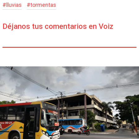
#
lluvias
#
tormentas
Déjanos tus comentarios en Voiz