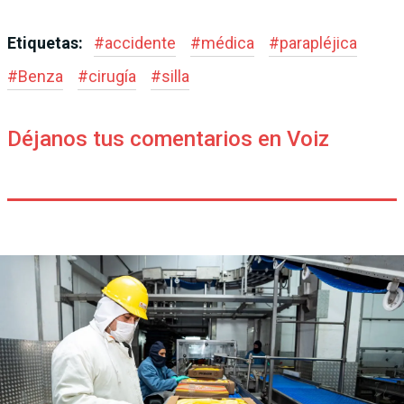
Etiquetas:
#
accidente
#
médica
#
parapléjica
#
Benza
#
cirugía
#
silla
Déjanos tus comentarios en Voiz