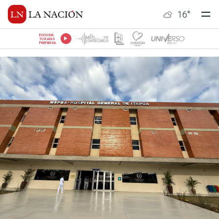
16
°
ESCUCHÁ
TU RADIO
PREFERIDA