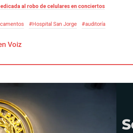
edicada al robo de celulares en conciertos
icamentos
#
Hospital San Jorge
#
auditoría
en Voiz
S