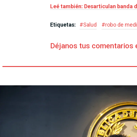
Leé también: Desarticulan banda d
Etiquetas:
#
Salud
#
robo de med
Déjanos tus comentarios 