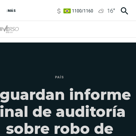
1100
/
1160
16
°
3,8
/
4
:MÁS
6850
/
7200
5900
/
5960
PAÍS
guardan informe
final de auditoría
sobre robo de