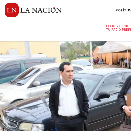
POLÍTIC
ELEGÍ Y
ESCUC
TU RADIO
PREF