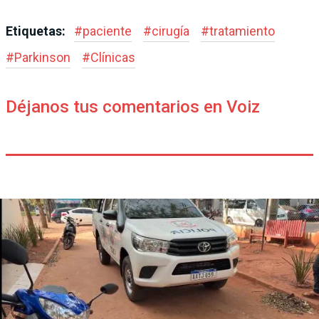
Etiquetas:
#
paciente
#
cirugía
#
tratamiento
#
Parkinson
#
Clínicas
Déjanos tus comentarios en Voiz