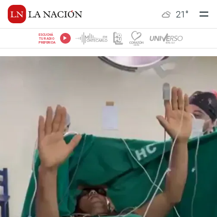
21
°
ESCUCHÁ
TU RADIO
PREFERIDA