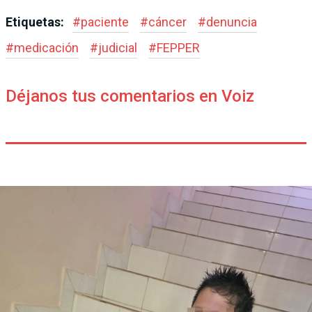
Etiquetas:
#
paciente
#
cáncer
#
denuncia
#
medicación
#
judicial
#
FEPPER
Déjanos tus comentarios en Voiz