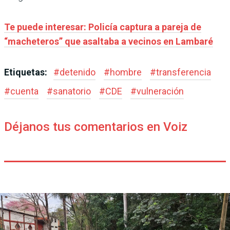
Te puede interesar: Policía captura a pareja de
“macheteros” que asaltaba a vecinos en Lambaré
Etiquetas:
#
detenido
#
hombre
#
transferencia
#
cuenta
#
sanatorio
#
CDE
#
vulneración
Déjanos tus comentarios en Voiz