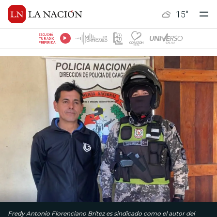
15
°
ESCUCHÁ
TU RADIO
PREFERIDA
Fredy Antonio Florenciano Brítez es sindicado como el autor del