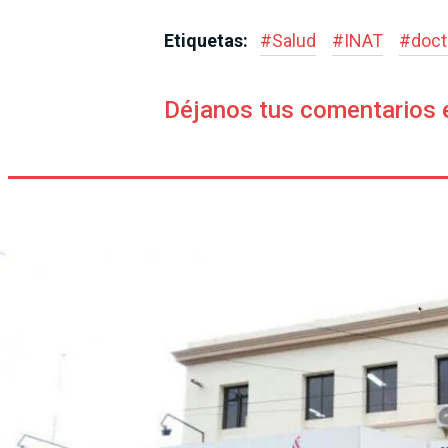
Etiquetas:
#
Salud
#
INAT
#
doct
Déjanos tus comentarios 