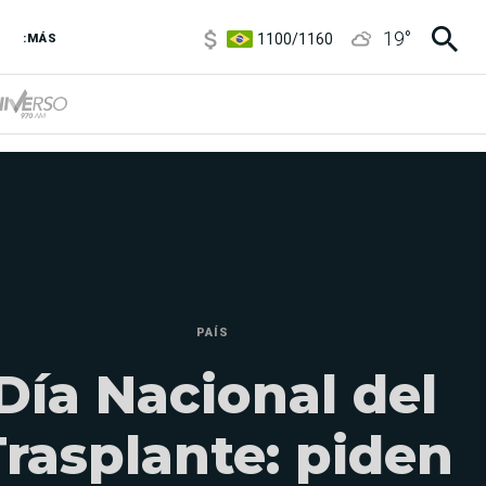
1100
/
1160
19
°
3,8
/
4
:MÁS
6850
/
7200
5900
/
5960
PAÍS
Día Nacional del
Trasplante: piden