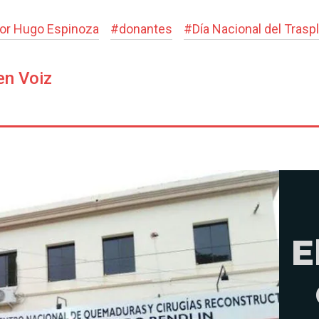
or Hugo Espinoza
#
donantes
#
Día Nacional del Trasp
en Voiz
E