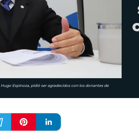
or Hugo Espinoza, pidió ser agradecidos con los donantes de