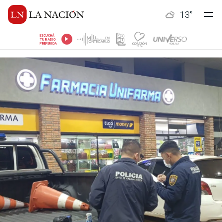
13
°
ESCUCHÁ
TU RADIO
PREFERIDA