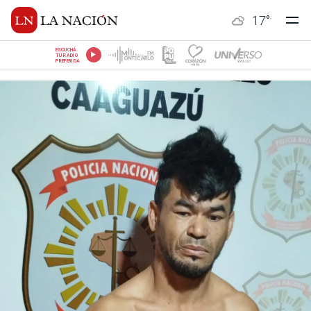
17
°
ESCUCHÁ
TU RADIO
PREFERIDA