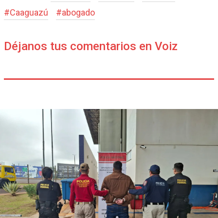
#
Caaguazú
#
abogado
Déjanos tus comentarios en Voiz