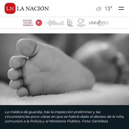
15
°
ESCUCHÁ
TU RADIO
PREFERIDA
La médica de guardia, tras la inspección preliminar y las
circunstancias poco claras en que se habría dado el deceso de la niña,
comunicó a la Policía y al Ministerio Público. Foto: Gentileza