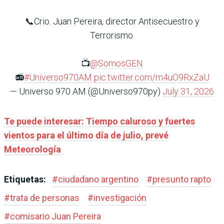
📞Crio. Juan Pereira, director Antisecuestro y
Terrorismo.
📺
@SomosGEN
📻
#Universo970AM
pic.twitter.com/m4uO9RxZaU
— Universo 970 AM (@Universo970py)
July 31, 2026
Te puede interesar:
Tiempo caluroso y fuertes
vientos para el último día de julio, prevé
Meteorología
Etiquetas:
#
ciudadano argentino
#
presunto rapto
#
trata de personas
#
investigación
#
comisario Juan Pereira