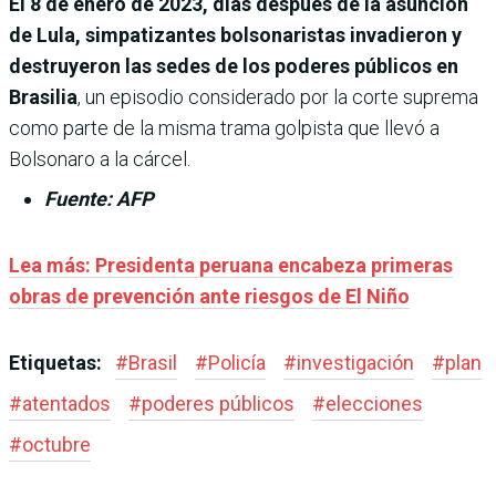
El 8 de enero de 2023, días después de la asunción
de Lula, simpatizantes bolsonaristas invadieron y
destruyeron las sedes de los poderes públicos en
Brasilia
, un episodio considerado por la corte suprema
como parte de la misma trama golpista que llevó a
Bolsonaro a la cárcel.
Fuente: AFP
Lea más:
Presidenta peruana encabeza primeras
obras de prevención ante riesgos de El Niño
Etiquetas:
#
Brasil
#
Policía
#
investigación
#
plan
#
atentados
#
poderes públicos
#
elecciones
#
octubre