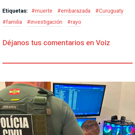
Etiquetas:
#
muerte
#
embarazada
#
Curuguaty
#
familia
#
investigación
#
rayo
Déjanos tus comentarios en Voiz