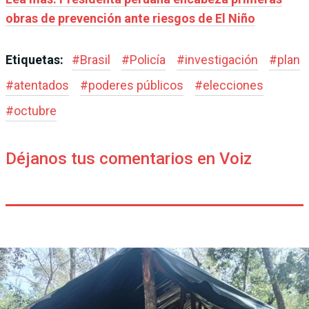
obras de prevención ante riesgos de El Niño
Etiquetas:
#
Brasil
#
Policía
#
investigación
#
plan
#
atentados
#
poderes públicos
#
elecciones
#
octubre
Déjanos tus comentarios en Voiz