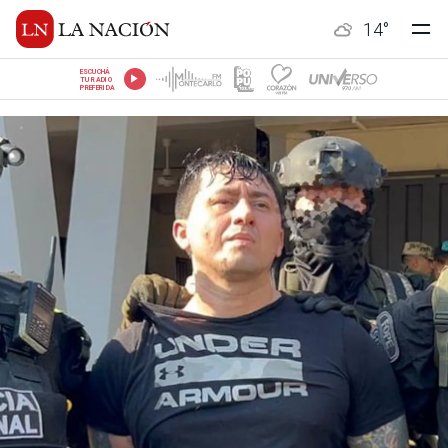
14
°
ESCUCHÁ
TU RADIO
PREFERIDA