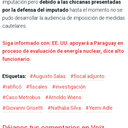
imputación pero
debido a las chicanas presen­tadas
por la defensa del impu­tado
hasta el momento no se
pudo desarrollar la audien­cia de imposición de medidas
cautelares.
Siga informado con: EE. UU. apoyará a Paraguay en
proceso de evaluación de energía nuclear, dice alto
funcionario
Etiquetas:
#
Augusto Salas
#
fiscal adjunto
#
ratificó
#
fiscales
#
investigación
#
Caso Metrobus
#
Arnoldo Wiens
#
Giovanni Grisetti
#
Nathalia Silva
#
Yeimi Adle
Déjanos tus comentarios en Voiz