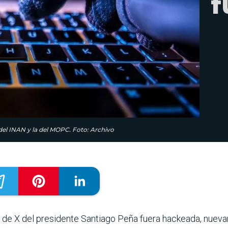
f
 del INAN y la del MOPC. Foto: Archivo
 de X del presidente Santiago Peña fuera hackeada, nue