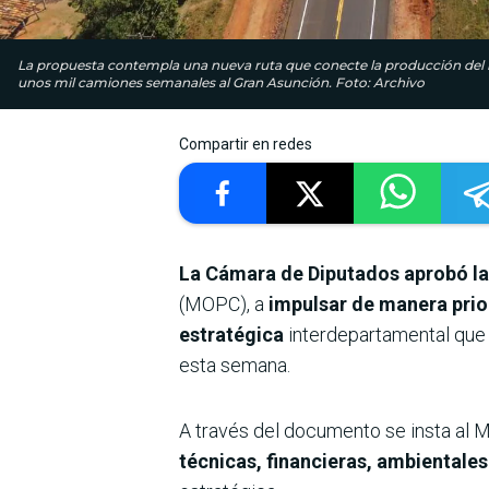
La propuesta contempla una nueva ruta que conecte la producción del int
unos mil camiones semanales al Gran Asunción. Foto: Archivo
Compartir en redes
La Cámara de Diputados aprobó la 
(MOPC), a
impulsar de manera priori
estratégica
interdepartamental que
esta semana.
A través del documento se insta al M
técnicas, financieras, ambientales