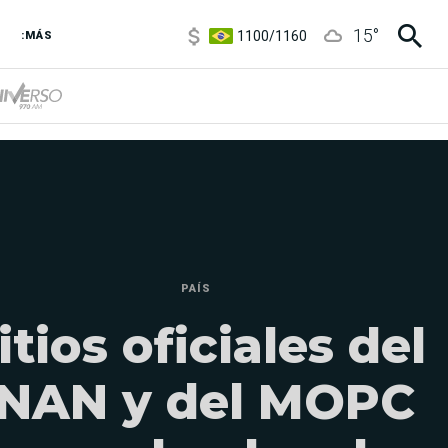
1100
/
1160
15
°
3,8
/
4
:MÁS
6850
/
7200
5900
/
5960
PAÍS
itios oficiales del
INAN y del MOPC