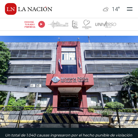
14
°
ESCUCHÁ
TU RADIO
PREFERIDA
Un total de 1.040 causas ingresaron por el hecho punible de violación