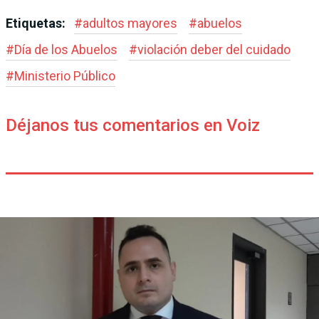
Etiquetas:
#
adultos mayores
#
abuelos
#
Día de los Abuelos
#
violación deber del cuidado
#
Ministerio Público
Déjanos tus comentarios en Voiz