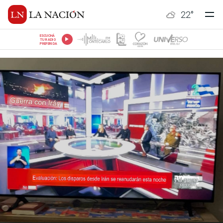
22
°
ESCUCHÁ
TU RADIO
PREFERIDA