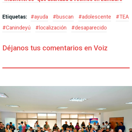
Etiquetas:
#
ayuda
#
buscan
#
adolescente
#
TEA
#
Canindeyú
#
localización
#
desaparecido
Déjanos tus comentarios en Voiz