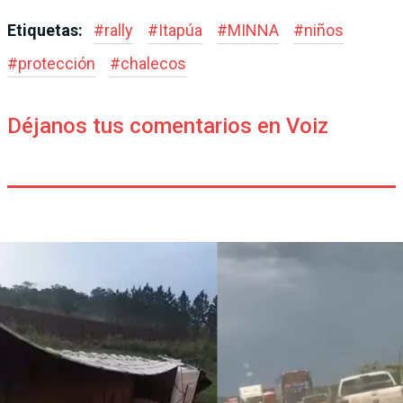
Etiquetas:
#
rally
#
Itapúa
#
MINNA
#
niños
#
protección
#
chalecos
Déjanos tus comentarios en Voiz