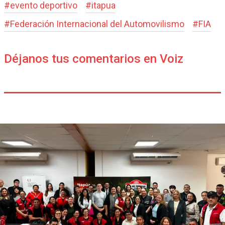
#
evento deportivo
#
itapua
#
Federación Internacional del Automovilismo
#
FIA
Déjanos tus comentarios en Voiz