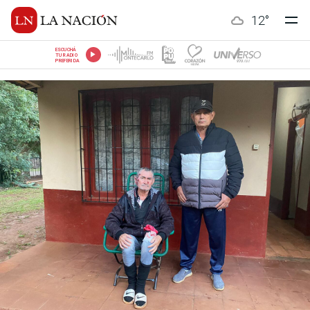
12
°
ESCUCHÁ
TU RADIO
PREFERIDA