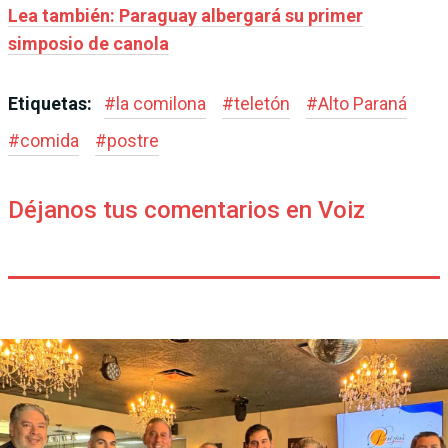
Lea también: Paraguay albergará su primer
simposio de canola
Etiquetas:
#
la comilona
#
teletón
#
Alto Paraná
#
comida
#
postre
Déjanos tus comentarios en Voiz