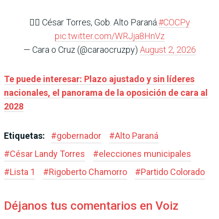
👉🏽 ⁠César Torres, Gob. Alto Paraná.
#COCPy
pic.twitter.com/WRJja8HnVz
— Cara o Cruz (@caraocruzpy)
August 2, 2026
Te puede interesar: Plazo ajustado y sin líderes
nacionales, el panorama de la oposición de cara al
2028
Etiquetas:
#
gobernador
#
Alto Paraná
#
César Landy Torres
#
elecciones municipales
#
Lista 1
#
Rigoberto Chamorro
#
Partido Colorado
Déjanos tus comentarios en Voiz