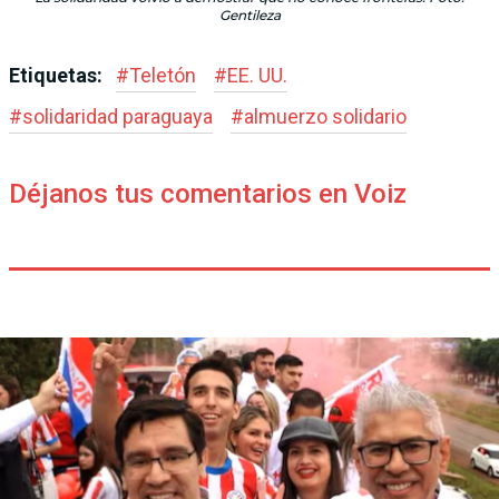
Gentileza
Etiquetas:
#
Teletón
#
EE. UU.
#
solidaridad paraguaya
#
almuerzo solidario
Déjanos tus comentarios en Voiz