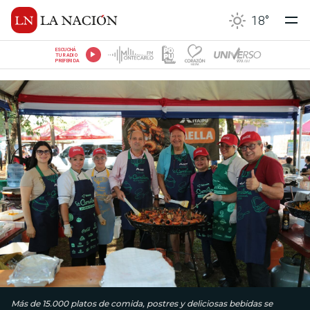
18
°
ESCUCHÁ
TU RADIO
PREFERIDA
Más de 15.000 platos de comida, postres y deliciosas bebidas se