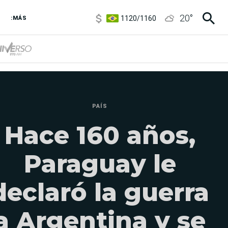
1120
/
1160
20
°
3,6
/
3,9
:MÁS
6850
/
7200
5920
/
5970
PAÍS
Hace 160 años,
Paraguay le
declaró la guerra
a Argentina y se