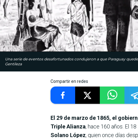
Una serie de eventos desafortunados condujeron a que Paraguay quede ai
Gentileza
Compartir en redes
El 29 de marzo de 1865, el gobiern
Triple Alianza
, hace 160 años. El 1
Solano López
, quien once días desp