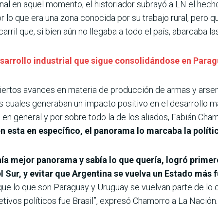
ional en aquel momento, el historiador subrayó a LN el hec
r lo que era una zona conocida por su trabajo rural, pero 
rril que, si bien aún no llegaba a todo el país, abarcaba la
esarrollo industrial que sigue consolidándose en Para
iertos avances en materia de producción de armas y arsen
los cuales generaban un impacto positivo en el desarroll
ca en general y por sobre todo la de los aliados, Fabián C
en esta en específico, el panorama lo marcaba la polít
enía mejor panorama y sabía lo que quería, logró primero
l Sur, y evitar que Argentina se vuelva un Estado más 
 que lo que son Paraguay y Uruguay se vuelvan parte de lo 
etivos políticos fue Brasil”, expresó Chamorro a La Nación.