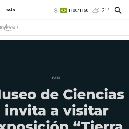
1100
/
1160
21
°
3,8
/
4
:MÁS
6850
/
7200
5900
/
5960
PAÍS
useo de Ciencias
invita a visitar
xposición “Tierra