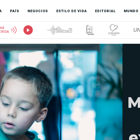
A
PAÍS
NEGOCIOS
ESTILO DE VIDA
EDITORIAL
MUNDO
HÁ
ERIDA
M
e