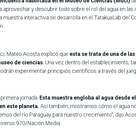
 encuentra habilitada en el Museo de Ciencias (Muci)
d
a aprovechar y descubrir todo sobre el rol del agua en las i
a muestra interactiva se desarrolla en el TatakuaLab del C
n.
uci, Mateo Acosta explicó que
esta se trata de una de la
museo de ciencias
. Una vez dentro del establecimiento, 
odrán experimentar principios científicos a través del jueg
 primera jornada.
Esta muestra engloba al agua desde e
en este planeta.
Así también, mostramos cómo el agua nos
mos del río Paraguay para nuestro crecimiento”, dijo Acos
Universo 970/Nación Media.