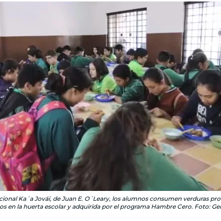
cional Ka´a Jovái, de Juan E. O´Leary, los alumnos consumen verduras pro
s en la huerta escolar y adquirida por el programa Hambre Cero. Foto: Gen