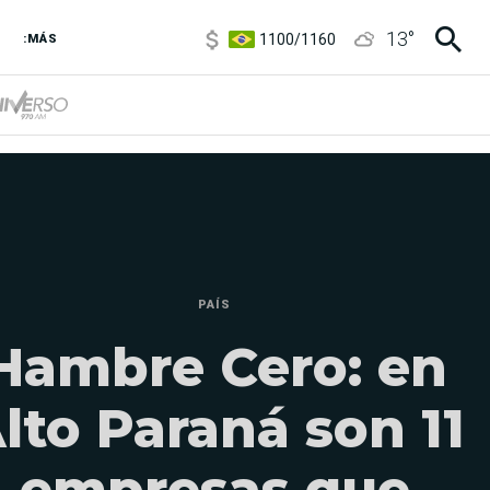
1100
/
1160
13
°
3,8
/
4
:MÁS
6850
/
7200
5900
/
5960
PAÍS
Hambre Cero: en
lto Paraná son 11
empresas que