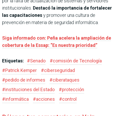
por la falta de actualización de sistemas y servidores
institucionales.
Destacó la importancia de fortalecer
las capacitaciones
y promover una cultura de
prevención en materia de seguridad informática.
Siga informado con: Peña acelera la ampliación de
cobertura de la Essap: “Es nuestra prioridad”
Etiquetas:
#
Senado
#
comisión de Tecnología
#
Patrick Kemper
#
ciberseguridad
#
pedido de informes
#
ciberataques
#
instituciones del Estado
#
protección
#
informática
#
acciones
#
control