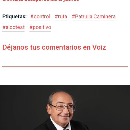
Etiquetas:
#
control
#
ruta
#
Patrulla Caminera
#
alcotest
#
positivo
Déjanos tus comentarios en Voiz