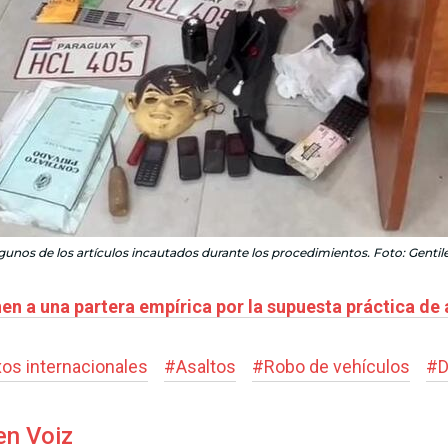
gunos de los artículos incautados durante los procedimientos. Foto: Gentil
en a una partera empírica por la supuesta práctica de
os internacionales
#
Asaltos
#
Robo de vehículos
#
D
en Voiz