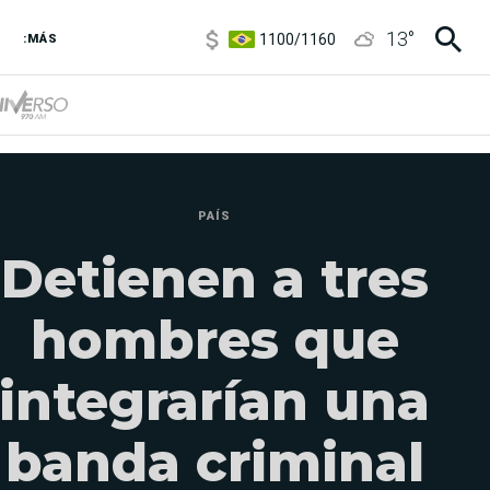
1100
/
1160
13
°
3,8
/
4
:MÁS
6850
/
7200
5900
/
5960
PAÍS
Detienen a tres
hombres que
integrarían una
banda criminal