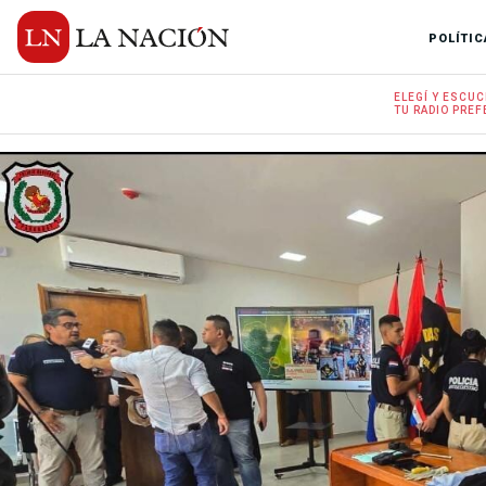
POLÍTIC
ELEGÍ Y
ESCUC
TU RADIO
PREF