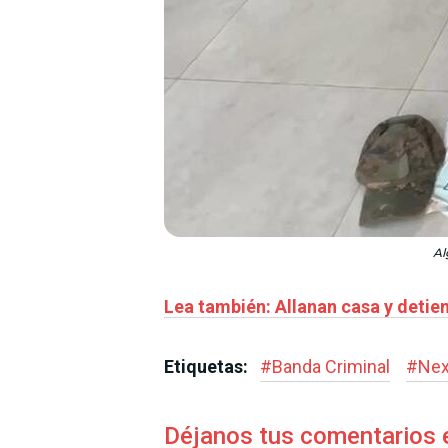
Al
Lea también: Allanan casa y detien
Etiquetas:
#
Banda Criminal
#
Nex
Déjanos tus comentarios 