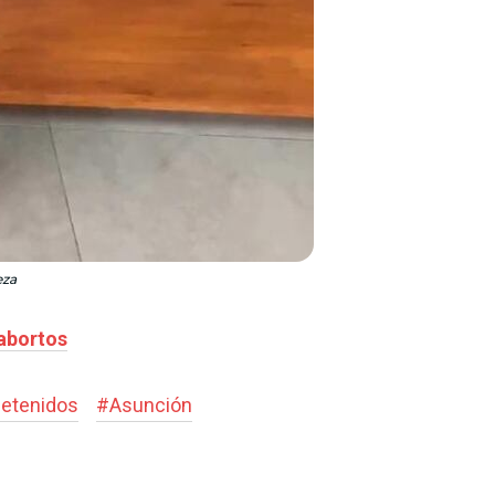
eza
 abortos
etenidos
#
Asunción