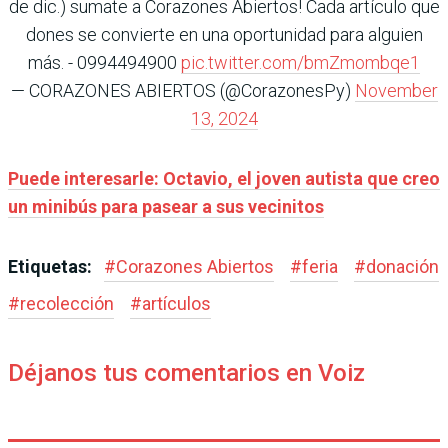
de dic.) sumate a Corazones Abiertos! Cada artículo que
dones se convierte en una oportunidad para alguien
más. - 0994494900
pic.twitter.com/bmZmombqe1
— CORAZONES ABIERTOS (@CorazonesPy)
November
13, 2024
Puede interesarle: Octavio, el joven autista que creo
un minibús para pasear a sus vecinitos
Etiquetas:
#
Corazones Abiertos
#
feria
#
donación
#
recolección
#
artículos
Déjanos tus comentarios en Voiz