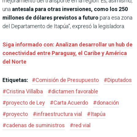
mejoramiento del transporte en la región. Es, asimismo,
una
antesala para otras inversiones, como los 250
millones de dólares previstos a futuro
para esa zona
del Departamento de Itapúa”, expresó la legisladora.
Siga informado con: Analizan desarrollar un hub de
conectividad entre Paraguay, el Caribe y América
del Norte
Etiquetas:
#
Comisión de Presupuesto
#
Diputados
#
Cristina Villalba
#
dictamen favorable
#
proyecto de Ley
#
Carta Acuerdo
#
donación
#
proyecto
#
infraestructura vial
#
Itapúa
#
cadenas de suministros
#
red vial