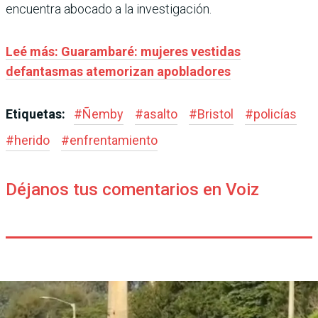
encuentra abocado a la investigación.
Leé más: Guarambaré: mujeres vestidas
defantasmas atemorizan apobladores
Etiquetas:
#
Ñemby
#
asalto
#
Bristol
#
policías
#
herido
#
enfrentamiento
Déjanos tus comentarios en Voiz