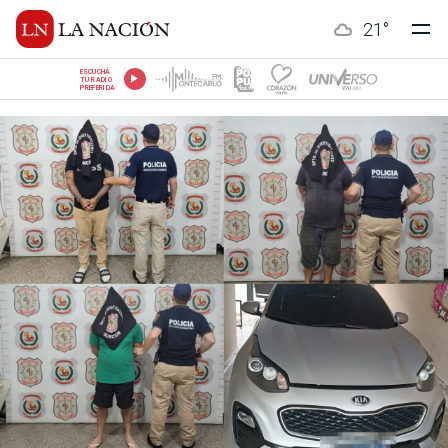
21
°
ESCUCHÁ
TU RADIO
PREFERIDA