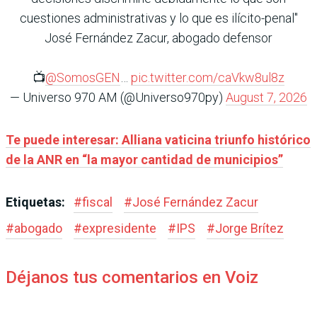
cuestiones administrativas y lo que es ilícito-penal"
José Fernández Zacur, abogado defensor
📺
@SomosGEN
…
pic.twitter.com/caVkw8ul8z
— Universo 970 AM (@Universo970py)
August 7, 2026
Te puede interesar: Alliana vaticina triunfo histórico
de la ANR en “la mayor cantidad de municipios”
Etiquetas:
#
fiscal
#
José Fernández Zacur
#
abogado
#
expresidente
#
IPS
#
Jorge Brítez
Déjanos tus comentarios en Voiz