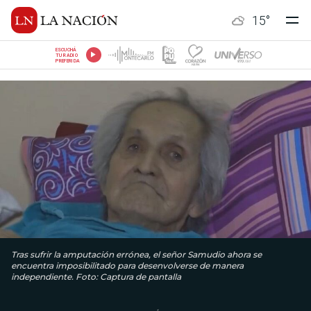
15
°
ESCUCHÁ
TU RADIO
PREFERIDA
Tras sufrir la amputación errónea, el señor Samudio ahora se
encuentra imposibilitado para desenvolverse de manera
independiente. Foto: Captura de pantalla