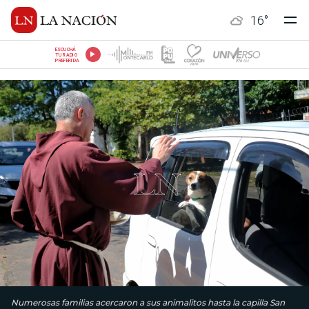
16
°
ESCUCHÁ
TU RADIO
PREFERIDA
Numerosas familias acercaron a sus animalitos hasta la capilla San