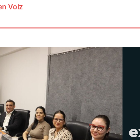
en Voiz
e