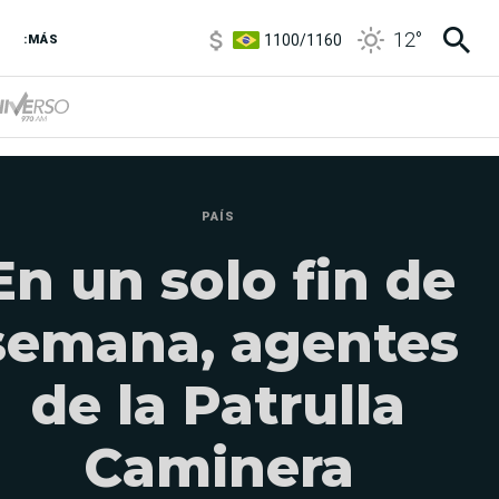
1100
/
1160
12
°
3,8
/
4
:MÁS
6850
/
7200
5900
/
5960
PAÍS
En un solo fin de
semana, agentes
de la Patrulla
Caminera