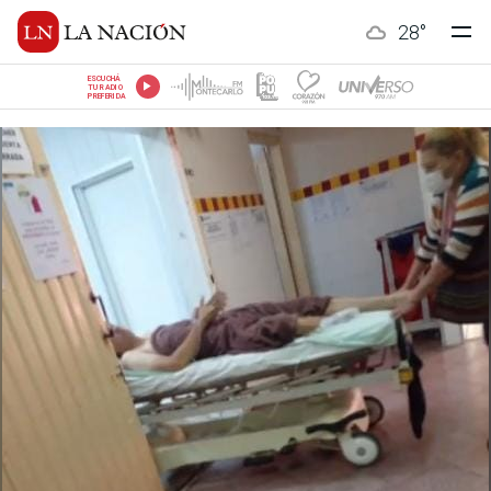
28
°
ESCUCHÁ
TU RADIO
PREFERIDA