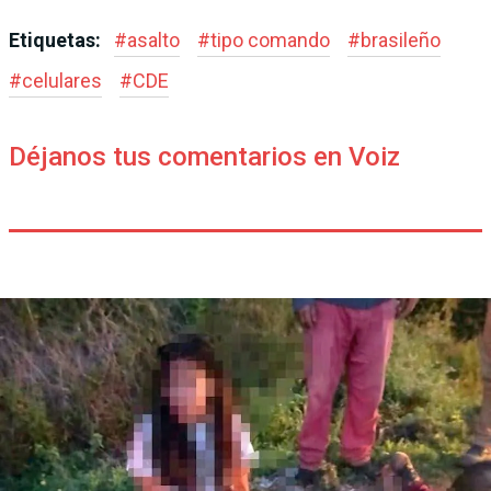
Etiquetas:
#
asalto
#
tipo comando
#
brasileño
#
celulares
#
CDE
Déjanos tus comentarios en Voiz