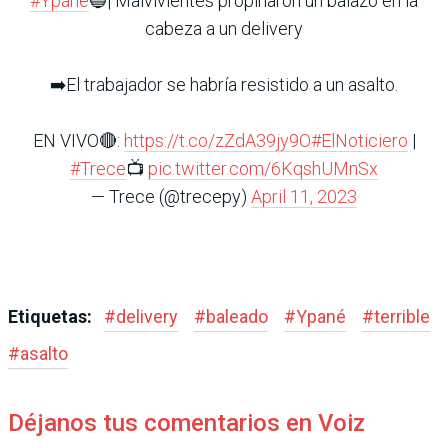
#Ypané
🔵| Malvivientes propinaron un balazo en la
cabeza a un delivery
➡️El trabajador se habría resistido a un asalto.
EN VIVO🔴:
https://t.co/zZdA39jy9O
#ElNoticiero
|
#Trece
📺
pic.twitter.com/6KqshUMnSx
— Trece (@trecepy)
April 11, 2023
Etiquetas:
#
delivery
#
baleado
#
Ypané
#
terrible
#
asalto
Déjanos tus comentarios en Voiz