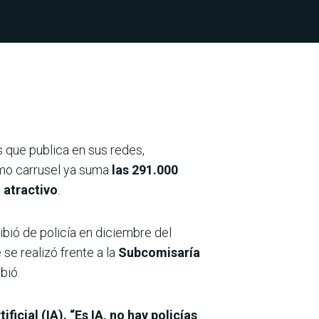
s que publica en sus redes,
timo carrusel ya suma
las 291.000
 atractivo
.
cibió de policía en diciembre del
se realizó frente a la
Subcomisaría
bió.
tificial (IA). “Es IA, no hay policías