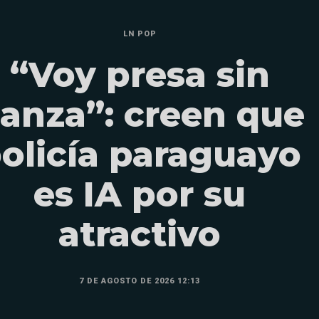
LN POP
“Voy presa sin
ianza”: creen que
olicía paraguayo
es IA por su
atractivo
7 DE AGOSTO DE 2026 12:13