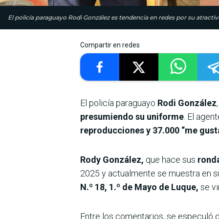
El policía paraguayo Rodi González es tendencia en redes por su atractiv
Compartir en redes
El policía paraguayo
Rodi González
presumiendo su uniforme
. El agen
reproducciones y 37.000 “me gust
Rody González,
que hace sus
ronda
2025 y actualmente se muestra en s
N.º 18, 1.º de Mayo
de Luque,
se vi
Entre los comentarios, se especuló 