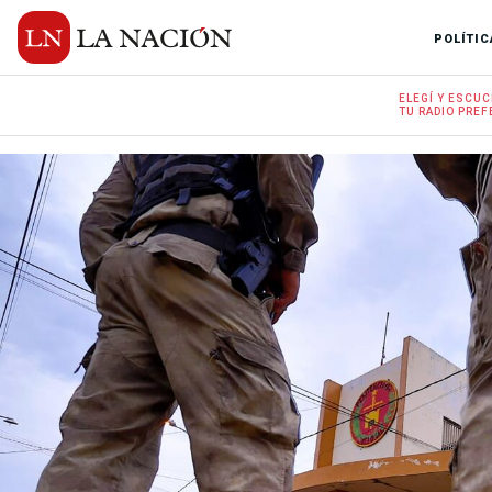
POLÍTIC
ELEGÍ Y
ESCUC
TU RADIO
PREF