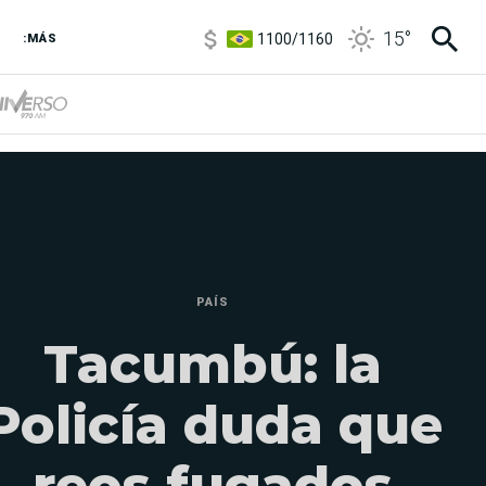
1100
/
1160
15
°
3,8
/
4
:MÁS
6850
/
7200
5900
/
5960
PAÍS
Tacumbú: la
Policía duda que
reos fugados