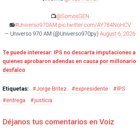
📺
@SomosGEN
📻
#Universo970AM
pic.twitter.com/AY784NoHCV
— Universo 970 AM (@Universo970py)
August 6, 2026
Te puede interesar: IPS no descarta imputaciones a
quienes aprobaron adendas en causa por millonario
desfalco
Etiquetas:
#
Jorge Brítez
#
expresidente
#
IPS
#
entrega
#
justicia
Déjanos tus comentarios en Voiz