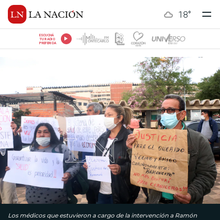
18
°
ESCUCHÁ
TU RADIO
PREFERIDA
Los médicos que estuvieron a cargo de la intervención a Ramón