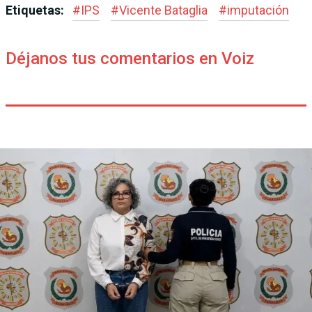
Etiquetas:
#
IPS
#
Vicente Bataglia
#
imputación
Déjanos tus comentarios en Voiz