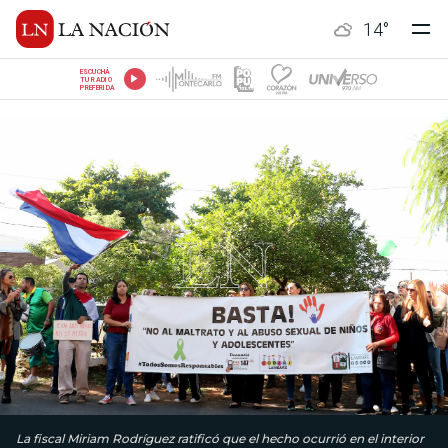
14
°
ESCUCHÁ
TU RADIO
PREFERIDA
La fiscal Miriam Rodríguez ratificó que el hecho ocurrió en el interior