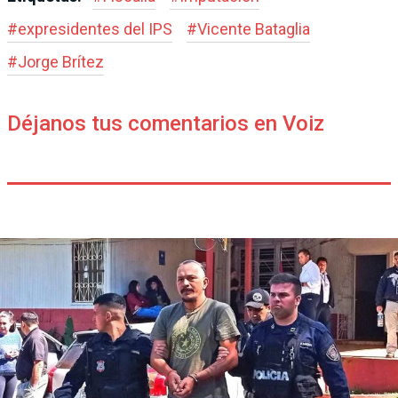
#
expresidentes del IPS
#
Vicente Bataglia
#
Jorge Brítez
Déjanos tus comentarios en Voiz