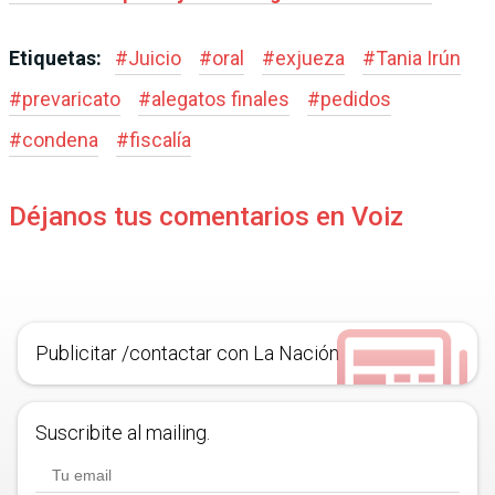
Etiquetas:
#
Juicio
#
oral
#
exjueza
#
Tania Irún
#
prevaricato
#
alegatos finales
#
pedidos
#
condena
#
fiscalía
Déjanos tus comentarios en Voiz
Publicitar /contactar con La Nación
Suscribite al mailing.