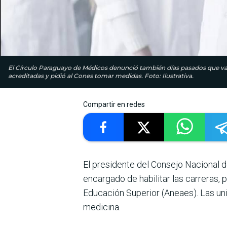
El Círculo Paraguayo de Médicos denunció también días pasados que vari
acreditadas y pidió al Cones tomar medidas. Foto: Ilustrativa.
Compartir en redes
El presidente del Consejo Nacional 
encargado de habilitar las carreras,
Educación Superior (Aneaes). Las un
medicina.