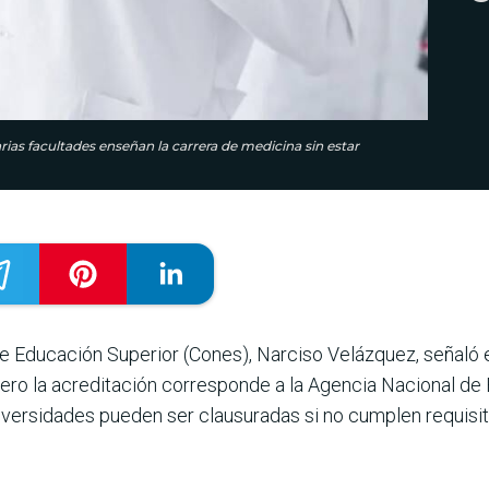
as facultades enseñan la carrera de medicina sin estar
de Educación Superior (Cones), Narciso Velázquez, señaló 
 pero la acreditación corresponde a la Agencia Nacional de 
iversidades pueden ser clausuradas si no cumplen requisit