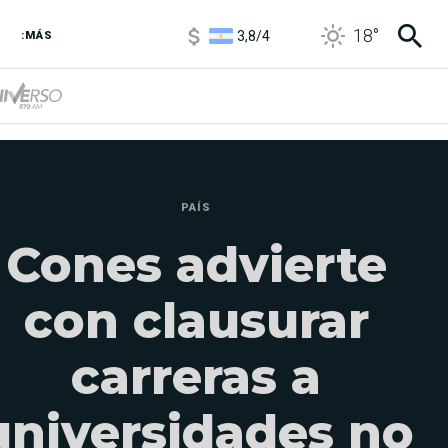
3,8
/
4
18
°
6850
/
7200
:MÁS
5900
/
5960
PAÍS
Cones advierte
con clausurar
carreras a
universidades no