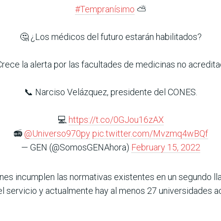
#Tempranísimo
⛅️
🤔 ¿Los médicos del futuro estarán habilitados?
Crece la alerta por las facultades de medicinas no acredita
📞 Narciso Velázquez, presidente del CONES.
💻
https://t.co/0GJou16zAX
📻
@Universo970py
pic.twitter.com/Mvzmq4wBQf
— GEN (@SomosGENAhora)
February 15, 2022
iones incumplen las normativas existentes en un segundo 
l servicio y actualmente hay al menos 27 universidades ac