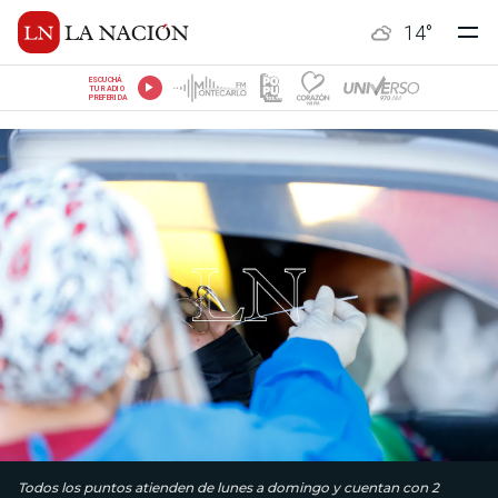
14
°
ESCUCHÁ
TU RADIO
PREFERIDA
Todos los puntos atienden de lunes a domingo y cuentan con 2