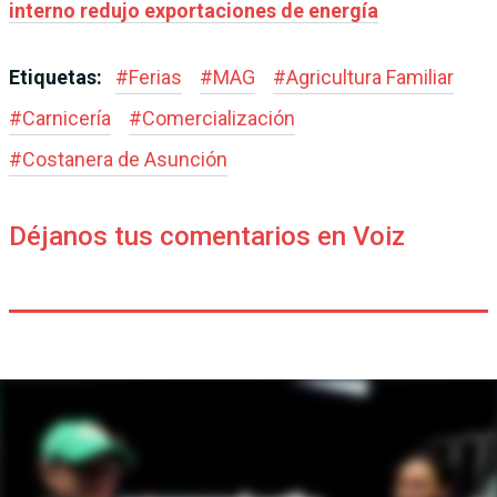
interno redujo exportaciones de energía
Etiquetas:
#
Ferias
#
MAG
#
Agricultura Familiar
#
Carnicería
#
Comercialización
#
Costanera de Asunción
Déjanos tus comentarios en Voiz