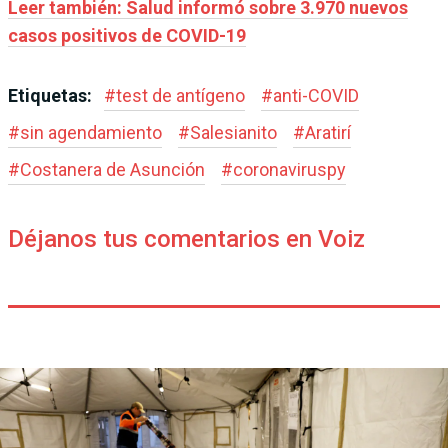
Leer también: Salud informó sobre 3.970 nuevos
casos positivos de COVID-19
Etiquetas:
#
test de antígeno
#
anti-COVID
#
sin agendamiento
#
Salesianito
#
Aratirí
#
Costanera de Asunción
#
coronaviruspy
Déjanos tus comentarios en Voiz