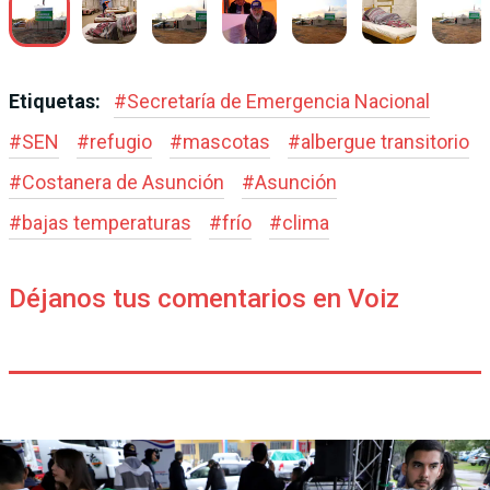
Etiquetas:
#
Secretaría de Emergencia Nacional
#
SEN
#
refugio
#
mascotas
#
albergue transitorio
#
Costanera de Asunción
#
Asunción
#
bajas temperaturas
#
frío
#
clima
Déjanos tus comentarios en Voiz