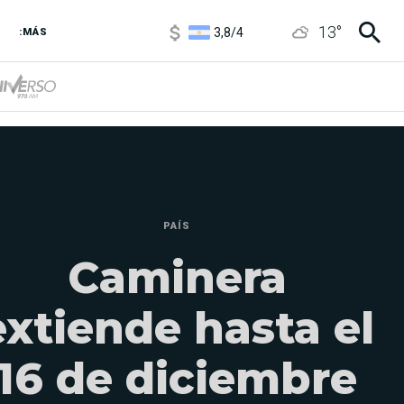
3,8
/
4
13
°
6850
/
7200
:MÁS
5900
/
5960
PAÍS
Caminera
extiende hasta el
16 de diciembre