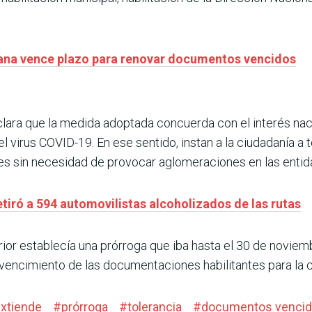
ana vence plazo para renovar documentos vencidos
ara que la medida adoptada concuerda con el interés naci
l virus COVID-19. En ese sentido, instan a la ciudadanía a
nes sin necesidad de provocar aglomeraciones en las entid
tiró a 594 automovilistas alcoholizados de las rutas
or establecía una prórroga que iba hasta el 30 de noviemb
vencimiento de las documentaciones habilitantes para la ci
xtiende
#
prórroga
#
tolerancia
#
documentos venci