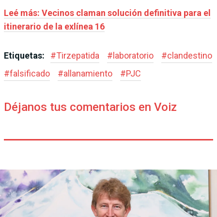
Leé más: Vecinos claman solución definitiva para el
itinerario de la exlínea 16
Etiquetas:
#
Tirzepatida
#
laboratorio
#
clandestino
#
falsificado
#
allanamiento
#
PJC
Déjanos tus comentarios en Voiz