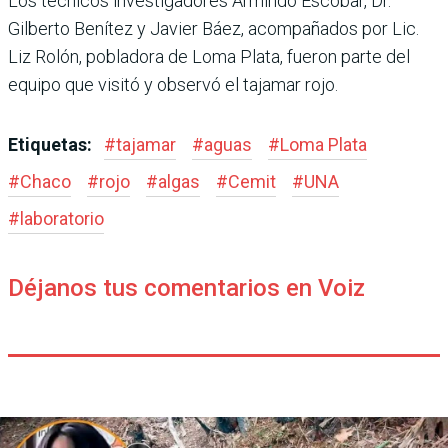
Los técnicos investigadores Armindo Escobar, Dr.
Gilberto Benítez y Javier Báez, acompañados por Lic.
Liz Rolón, pobladora de Loma Plata, fueron parte del
equipo que visitó y observó el tajamar rojo.
Etiquetas:
#
tajamar
#
aguas
#
Loma Plata
#
Chaco
#
rojo
#
algas
#
Cemit
#
UNA
#
laboratorio
Déjanos tus comentarios en Voiz