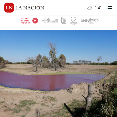
14
°
ESCUCHÁ
TU RADIO
PREFERIDA