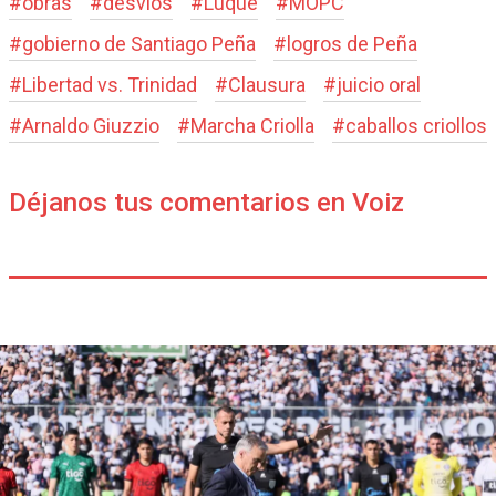
#
obras
#
desvíos
#
Luque
#
MOPC
#
gobierno de Santiago Peña
#
logros de Peña
#
Libertad vs. Trinidad
#
Clausura
#
juicio oral
#
Arnaldo Giuzzio
#
Marcha Criolla
#
caballos criollos
Déjanos tus comentarios en Voiz