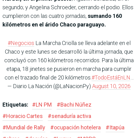
segundo; y Angelina Schroeder, cerrando el podio. Ellos
cumplieron con las cuatro jornadas,
sumando 160
kilómetros en el árido Chaco paraguayo.
#Negocios
La Marcha Criolla se lleva adelante en el
Chaco y este lunes se desarrolló la última jornada, que
concluyó con 160 kilómetros recorridos. Para la última
etapa, 18 jinetes se pusieron en marcha para cumplir
con el trazado final de 20 kilómetros.
#TodoEstáEnLN
…
— Diario La Nación (@LaNacionPy)
August 10, 2026
Etiquetas:
#
LN PM
#
Bachi Núñez
#
Horacio Cartes
#
senaduría activa
#
Mundial de Rally
#
ocupación hotelera
#
Itapúa