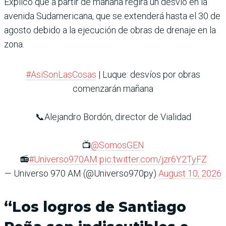
Explicó que a partir de mañana regirá un desvío en la
avenida Sudamericana, que se extenderá hasta el 30 de
agosto debido a la ejecución de obras de drenaje en la
zona.
#AsiSonLasCosas
| Luque: desvíos por obras
comenzarán mañana
📞Alejandro Bordón, director de Vialidad
📺
@SomosGEN
📻
#Universo970AM
pic.twitter.com/jzr6Y2TyFZ
— Universo 970 AM (@Universo970py)
August 10, 2026
“Los logros de Santiago