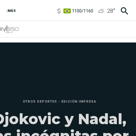
1100
/
1160
28
°
3,8
/
4
:MÁS
6850
/
7200
5900
/
5960
OTROS DEPORTES - EDICIÓN IMPRESA
Djokovic y Nadal,
as incógnitas por