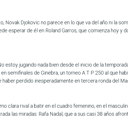
o, Novak Djoko­vic no parece en lo que va del año ni la som
puede esperar de él en Roland Garros, que comienza hoy y 
o estoy jugando nada bien desde el inicio de la temporada
 en semifinales de Ginebra, un torneo A T P 250 al que habí
de haber perdido inesperadamente en tercera ronda del Ma
o clara rival a batir en el cuadro femenino, en el masculi
trada las mira­das: Rafa Nadal, que a sus casi 38 años afr