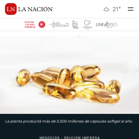
21
°
ESCUCHÁ
TU RADIO
PREFERIDA
La planta producirá más de 5.500 millones de cápsulas softgel al año.
NEGOCIOS - EDICIÓN IMPRESA