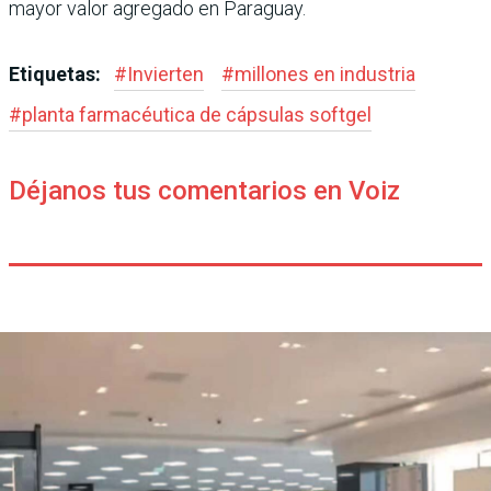
mayor valor agregado en Paraguay.
Etiquetas:
#
Invierten
#
millones en industria
#
planta farmacéutica de cápsulas softgel
Déjanos tus comentarios en Voiz