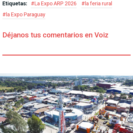
Etiquetas:
#
La Expo ARP 2026
#
la feria rural
#
la Expo Paraguay
Déjanos tus comentarios en Voiz