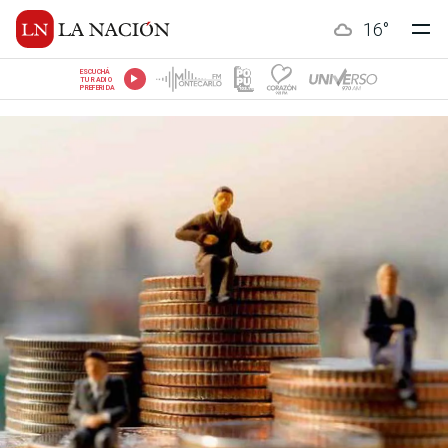
16
°
ESCUCHÁ
TU RADIO
PREFERIDA