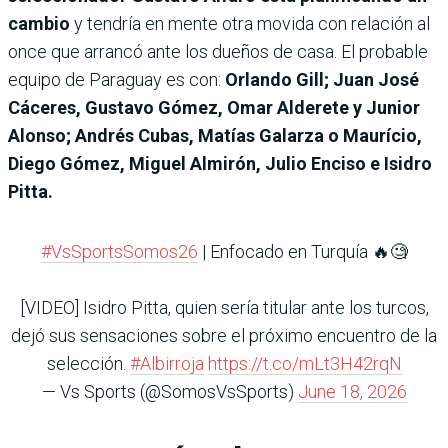
cambio
y tendría en mente otra movida con relación al
once que arrancó ante los dueños de casa. El probable
equipo de Paraguay es con:
Orlando Gill; Juan José
Cáceres, Gustavo Gómez, Omar Alderete y Junior
Alonso; Andrés Cubas, Matías Galarza o Maurício,
Diego Gómez, Miguel Almirón, Julio Enciso e Isidro
Pitta.
#VsSportsSomos26
| Enfocado en Turquía 🔥🧐
[VIDEO] Isidro Pitta, quien sería titular ante los turcos,
dejó sus sensaciones sobre el próximo encuentro de la
selección.
#Albirroja
https://t.co/mLt3H42rqN
— Vs Sports (@SomosVsSports)
June 18, 2026