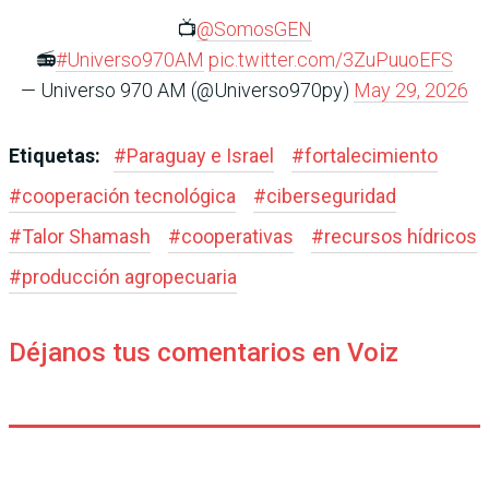
📺
@SomosGEN
📻
#Universo970AM
pic.twitter.com/3ZuPuuoEFS
— Universo 970 AM (@Universo970py)
May 29, 2026
Etiquetas:
#
Paraguay e Israel
#
fortalecimiento
#
cooperación tecnológica
#
ciberseguridad
#
Talor Shamash
#
cooperativas
#
recursos hídricos
#
producción agropecuaria
Déjanos tus comentarios en Voiz