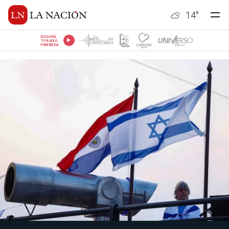
14
°
ESCUCHÁ
TU RADIO
PREFERIDA