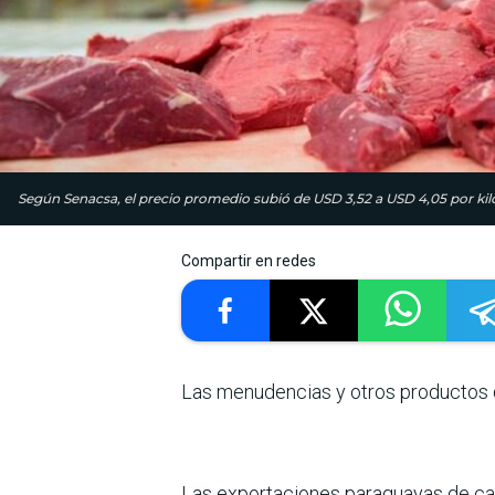
Según Senacsa, el precio promedio subió de USD 3,52 a USD 4,05 por ki
Compartir en redes
Las menudencias y otros productos d
Las exportaciones paragua­yas de ca