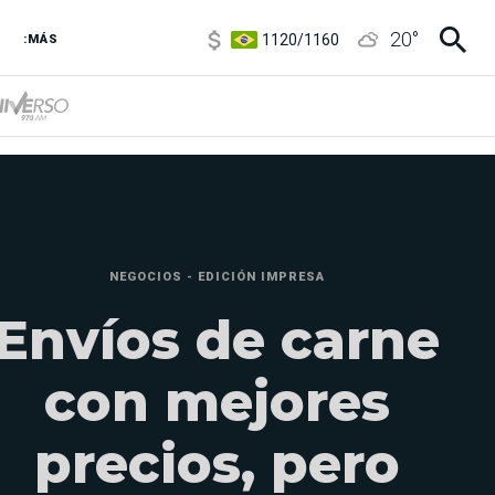
1120
/
1160
20
°
3,6
/
3,9
:MÁS
6850
/
7200
5920
/
5970
NEGOCIOS - EDICIÓN IMPRESA
Envíos de carne
con mejores
precios, pero