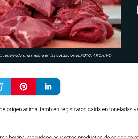
lo, reflejando una mejora en las cotizaciones.FOTO: ARCHIVO
e origen animal tam­bién registraron caída en toneladas v
rne bovina, menudencias y otros productos de origen anima